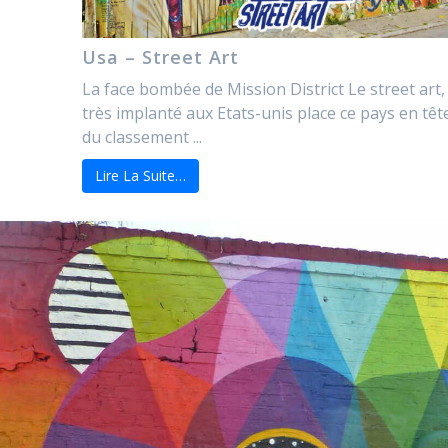
Usa – Street Art
La face bombée de Mission District Le street art,
très implanté aux Etats-unis place ce pays en têt
du classement ...
Lire La Suite…