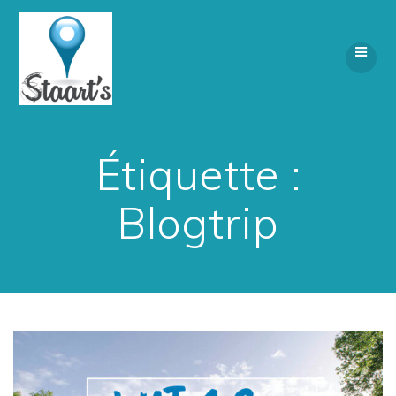
Skip
to
content
Étiquette :
Blogtrip