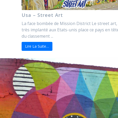
Usa – Street Art
La face bombée de Mission District Le street art,
très implanté aux Etats-unis place ce pays en têt
du classement ...
Lire La Suite…