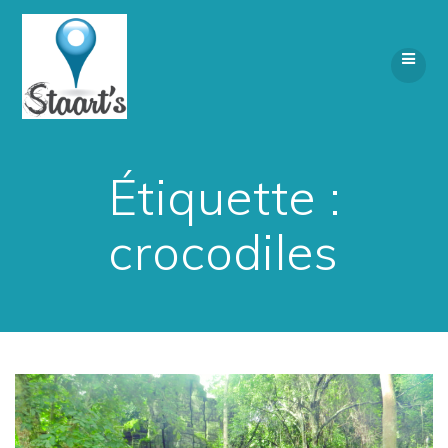
Skip
to
content
Étiquette :
crocodiles