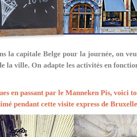
ns la
capitale Belge
pour la journée,
on veu
de la ville. On adapte les activités en fonctio
es en passant par le
Manneken Pis
, voici 
aimé pendant cette visite express de
Bruxelle