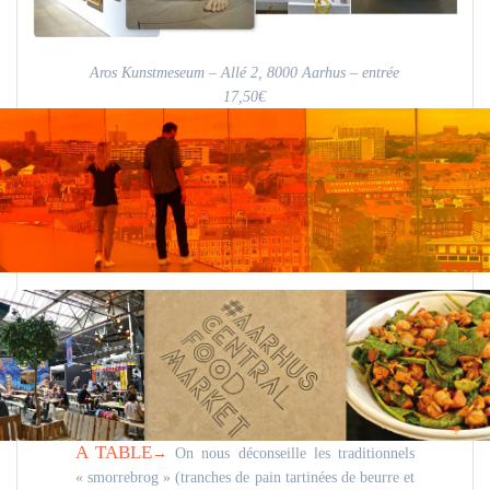
Aros Kunstmeseum – Allé 2, 8000 Aarhus – entrée
17,50€
A TABLE
→
On nous déconseille les traditionnels
« smorrebrog » (tranches de pain tartinées de beurre et