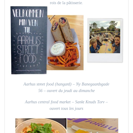
rois de la pâtisserie.
Aarhus street food (hangard) – Ny Banegaardsgade
56
– ouvert du jeudi au dimanche
Aarhus central food market – Sankt Knuds Torv –
ouvert tous les jours