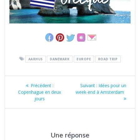
AARHUS
DANEMARK
EUROPE
ROAD TRIP
Navigation
Article
Article
Précédent :
Suivant :
Idées pour un
de
précédent
suivant
Copenhague en deux
week-end à Amsterdam
:
:
jours
l’article
Une réponse