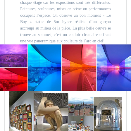
chaque étage car les expositions sont très différentes.
Peintures, sculptures, mises en scène ou performances
occupent l’espace. On observe un bon moment « Le
Boy » statue de 5m hyper réaliste d’un garçon
accroupi au milieu de la pièce. La plus belle oeuvre se
trouve au sommet, c’est un couloir circulaire offrant
une vue panoramique aux couleurs de l’arc en ciel!