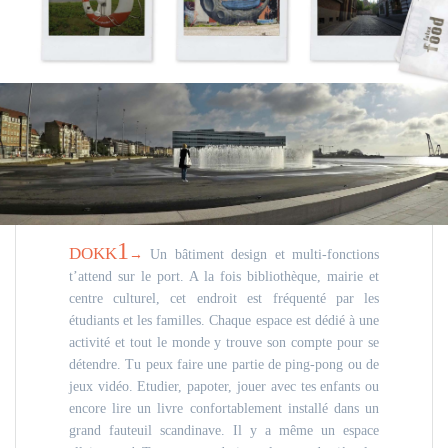
1
DOKK
→
Un bâtiment design et multi-fonctions
t’attend sur le port. A la fois bibliothèque, mairie et
centre culturel, cet endroit est fréquenté par les
étudiants et les familles. Chaque espace est dédié à une
activité et tout le monde y trouve son compte pour se
détendre. Tu peux faire une partie de ping-pong ou de
jeux vidéo. Etudier, papoter, jouer avec tes enfants ou
encore lire un livre confortablement installé dans un
grand fauteuil scandinave. Il y a même un espace